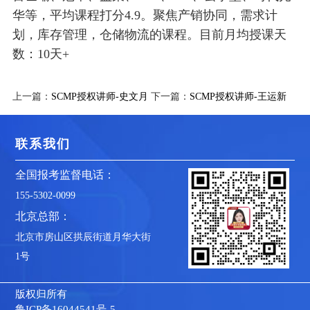
华等，平均课程打分
4.9
。聚焦产销协同，需求计
划，库存管理，仓储物流的课程。目前月均授课天
数：
1
0
天
+
上一篇：
SCMP授权讲师-史文月
下一篇：
SCMP授权讲师-王运新
联系我们
全国报考监督电话：
155-5302-0099
北京总部：
北京市房山区拱辰街道月华大街
1号
版权归所有
鲁ICP备16044541号-5