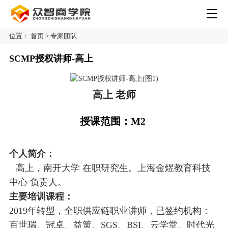
位置：
首页
>
专家团队
SCMP授权讲师-高上
高上 老师
授课范围：M2
个人简介：
高上，
南开大学 在职研究生。
上海金煜教育科技
中心
负责人。
主要培训课程：
2019
年转型，全职供应链职业讲师，已签约机构：
百世瑞、冠卓、益策、
SGS
、
BSI
、云学堂、时代光